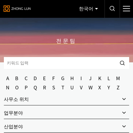
한국어
전문팀
A
B
C
D
E
F
G
H
I
J
K
L
M
N
O
P
Q
R
S
T
U
V
W
X
Y
Z
사무소 위치
업무분야
산업분야