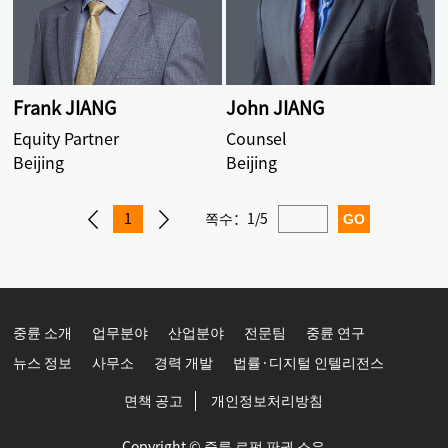
Frank JIANG
John JIANG
Equity Partner
Counsel
Beijing
Beijing
1
쪽수：
1/5
중륜 소개
업무분야
산업분야
전문팀
중륜 연구
뉴스 정보
사무소
경력 개발
법률·디지털 인텔리전스
면책 공고
개인정보처리방침
Copyright © 중륜 로펌 판권 소유