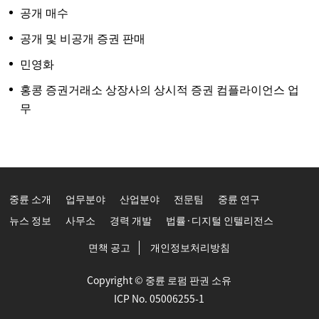
공개 매수
공개 및 비공개 증권 판매
민영화
홍콩 증권거래소 상장사의 상시적 증권 컴플라이언스 업
무
중륜 소개
업무분야
산업분야
전문팀
중륜 연구
뉴스 정보
사무소
경력 개발
법률·디지털 인텔리전스
면책 공고
개인정보처리방침
Copyright © 중륜 로펌 판권 소유
ICP No. 05006255-1