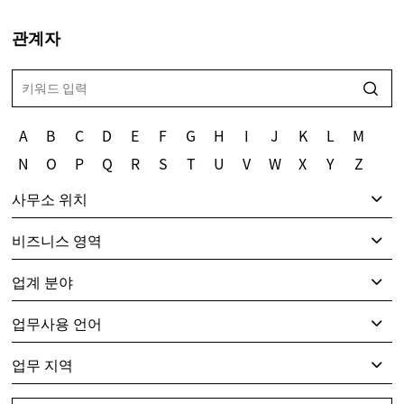
관계자
A
B
C
D
E
F
G
H
I
J
K
L
M
N
O
P
Q
R
S
T
U
V
W
X
Y
Z
사무소 위치
비즈니스 영역
업계 분야
업무사용 언어
업무 지역