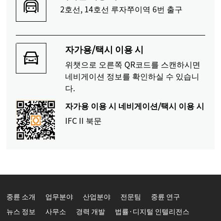
2호선, 14호선 루자쭈이역 6번 출구
자가용/택시 이용 시
위챗으로 오른쪽 QR코드를 스캔하시면
네비게이션 정보를 확인하실 수 있습니
다.
자가용 이용 시 네비게이션/택시 이용 시
IFC II 북문
중륜 소개
업무분야
산업분야
전문팀
중륜 연구
뉴스 정보
사무소
경력 개발
법률·디지털 인텔리전스