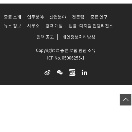
중륜 소개
업무분야
산업분야
전문팀
중륜 연구
뉴스 정보
사무소
경력 개발
법률·디지털 인텔리전스
면책 공고
개인정보처리방침
Copyright © 중륜 로펌 판권 소유
ICP No. 05006255-1