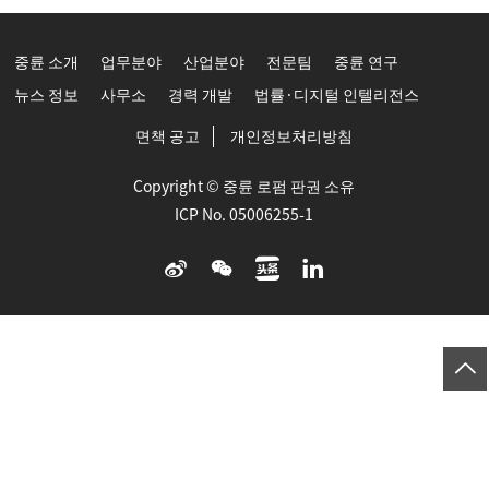
중륜 소개
업무분야
산업분야
전문팀
중륜 연구
뉴스 정보
사무소
경력 개발
법률·디지털 인텔리전스
면책 공고
개인정보처리방침
Copyright © 중륜 로펌 판권 소유
ICP No. 05006255-1